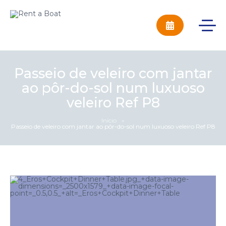
Passeio de veleiro com jantar
ao pôr-do-sol num luxuoso
veleiro Ref P8
Início
»
Passeio de veleiro com jantar ao pôr-do-sol num luxuoso veleiro Ref P8