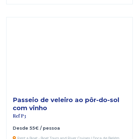
Passeio de veleiro ao pôr-do-sol
com vinho
Ref P3
Desde 55€ / pessoa
Rent a Boat - Boat Tours and River Cruises | Doca de Belém,