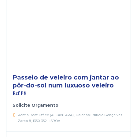
cicap@cicap.pt
www.consumidor.pt
Passeio de veleiro com jantar ao
pôr-do-sol num luxuoso veleiro
Ref P8
Solicite Orçamento
Rent a Boat Office (ALCANTARA), Galerias Edifício Gonçalves
Zarco 8, 1350-352 LISBOA