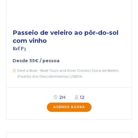
Passeio de veleiro ao pôr-do-sol
com vinho
Ref P3
Desde 55€ / pessoa
Rent a Boat - Boat Tours and River Cruises | Doca de Belém,
(Padrão dos Descobrimentos) LISBOA
2H
12
AGENDE AGORA