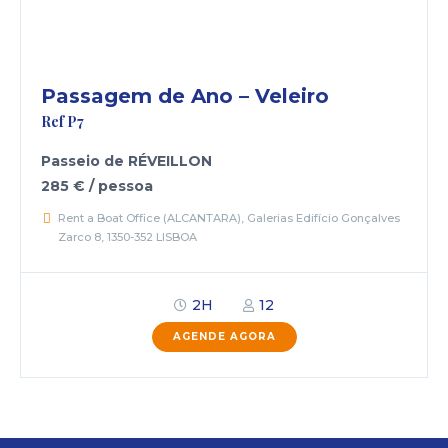
Passagem de Ano – Veleiro
Ref P7
Passeio de RÉVEILLON
285 € / pessoa
Rent a Boat Office (ALCANTARA), Galerias Edifício Gonçalves
Zarco 8, 1350-352 LISBOA
2H
12
AGENDE AGORA