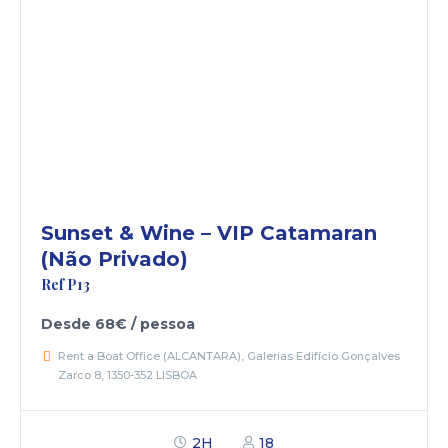
Sunset & Wine – VIP Catamaran
(Não Privado)
Ref P13
Desde 68€ / pessoa
Rent a Boat Office (ALCANTARA), Galerias Edifício Gonçalves
Zarco 8, 1350-352 LISBOA
2H
18