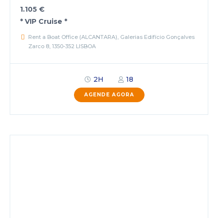
1.105 €
* VIP Cruise *
Rent a Boat Office (ALCANTARA), Galerias Edifício Gonçalves
Zarco 8, 1350-352 LISBOA
2H
18
AGENDE AGORA