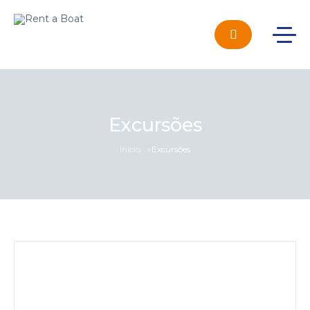
Excursões
Início
»
Excursões