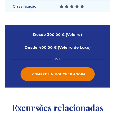
Classificação
Desde 300,00 € (Veleiro)
Desde 400,00 € (Veleiro de Luxo)
OU
COMPRE UM VOUCHER AGORA
cicap@cicap.pt
Excursões relacionadas