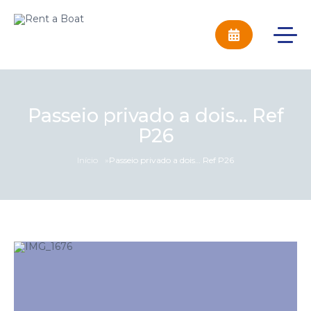
Passeio privado a dois… Ref
P26
Início
»
Passeio privado a dois… Ref P26